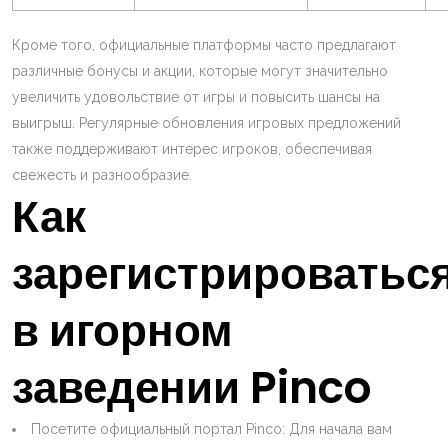
Кроме того, официальные платформы часто предлагают
различные бонусы и акции, которые могут значительно
увеличить удовольствие от игры и повысить шансы на
выигрыш. Регулярные обновления игровых предложений
также поддерживают интерес игроков, обеспечивая
свежесть и разнообразие.
Как
зарегистрироватьс
в игорном
заведении Pinco
Посетите официальный портал Pinco: Для начала вам