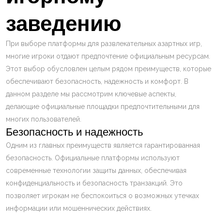
заведению
При выборе платформы для развлекательных азартных игр,
многие игроки отдают предпочтение официальным ресурсам.
Этот выбор обусловлен целым рядом преимуществ, которые
обеспечивают безопасность, надежность и комфорт. В
данном разделе мы рассмотрим ключевые аспекты,
делающие официальные площадки предпочтительными для
многих пользователей.
Безопасность и надежность
Одним из главных преимуществ является гарантированная
безопасность. Официальные платформы используют
современные технологии защиты данных, обеспечивая
конфиденциальность и безопасность транзакций. Это
позволяет игрокам не беспокоиться о возможных утечках
информации или мошеннических действиях.