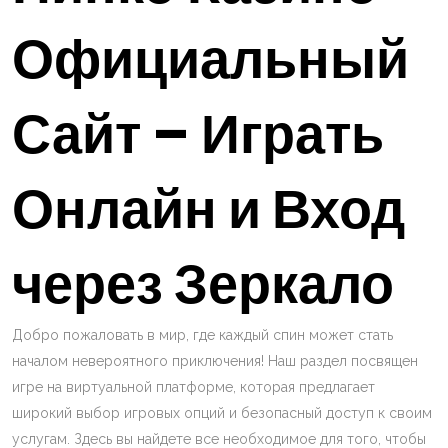
Официальный
Сайт – Играть
Онлайн и Вход
через Зеркало
Добро пожаловать в мир, где каждый спин может стать
началом невероятного приключения! Наш раздел посвящен
игре на виртуальной платформе, которая предлагает
широкий выбор игровых опций и безопасный доступ к своим
услугам. Здесь вы найдете все необходимое для того, чтобы