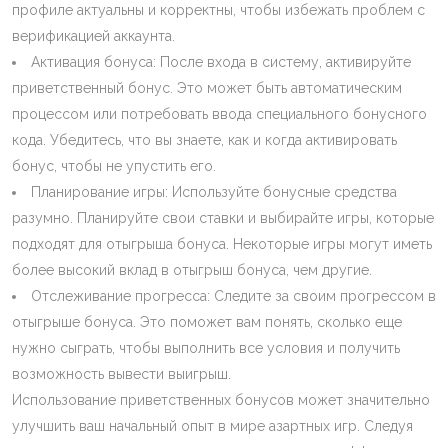
профиле актуальны и корректны, чтобы избежать проблем с
верификацией аккаунта.
Активация бонуса: После входа в систему, активируйте
приветственный бонус. Это может быть автоматическим
процессом или потребовать ввода специального бонусного
кода. Убедитесь, что вы знаете, как и когда активировать
бонус, чтобы не упустить его.
Планирование игры: Используйте бонусные средства
разумно. Планируйте свои ставки и выбирайте игры, которые
подходят для отыгрыша бонуса. Некоторые игры могут иметь
более высокий вклад в отыгрыш бонуса, чем другие.
Отслеживание прогресса: Следите за своим прогрессом в
отыгрыше бонуса. Это поможет вам понять, сколько еще
нужно сыграть, чтобы выполнить все условия и получить
возможность вывести выигрыш.
Использование приветственных бонусов может значительно
улучшить ваш начальный опыт в мире азартных игр. Следуя