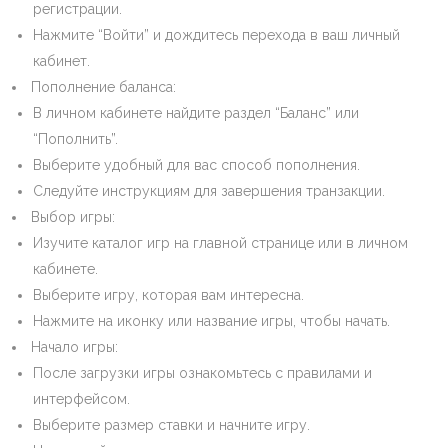
регистрации.
Нажмите “Войти” и дождитесь перехода в ваш личный
кабинет.
Пополнение баланса:
В личном кабинете найдите раздел “Баланс” или
“Пополнить”.
Выберите удобный для вас способ пополнения.
Следуйте инструкциям для завершения транзакции.
Выбор игры:
Изучите каталог игр на главной странице или в личном
кабинете.
Выберите игру, которая вам интересна.
Нажмите на иконку или название игры, чтобы начать.
Начало игры:
После загрузки игры ознакомьтесь с правилами и
интерфейсом.
Выберите размер ставки и начните игру.