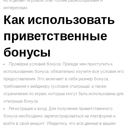
но и делает игровой опыт более разнообразным и
интересным.
Как использовать
приветственные
бонусы
Проверка условий бонуса: Прежде чем приступить к
использованию бонуса, обязательно изучите все условия его
предоставления. Это включает в себя размер бонуса,
требования к вейджеру (условия отыгрыша), а также
ограничения по играм, которые могут быть использованы для
отыгрыша бонуса.
Регистрация и вход: Для получения приветственного
бонуса необходимо зарегистрироваться на платформе и
войти в свой аккаунт. Убедитесь, что все данные в вашем