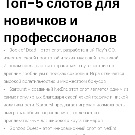
Топ-5 слотов для
новичков и
профессионалов
Book of Dead – этот слот, разработанный Play’n GO,
известен своей простотой и захватывающей тематикой.
Игрокам предлагается отправиться в путешествие по
древним гробницам в поисках сокровищ. Игра отличается
высокой волатильностью и множеством бонусов.
Starburst – созданный NetEnt, этот слот является одним из
самых популярных благодаря своей яркой графике и низкой
волатильности. Starburst предлагает игрокам возможность
выиграть в обоих направлениях, что делает его
привлекательным для широкого круга геймеров.
Gonzo’s Quest – этот инновационный слот от NetEnt