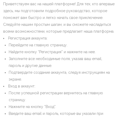
Приветствуем вас на нашей платформе! Для тех, кто впервые
здесь, мы подготовили подробное руководство, которое
поможет вам быстро и легко начать свое приключение.
Следуйте нашим простым шагам, и вы сможете насладиться
всеми возможностями, которые предлагает наша платформа.
Регистрация аккаунта:
Перейдите на главную страницу.
Найдите кнопку “Регистрация” и нажмите на нее.
Заполните все необходимые поля, указав ваш email,
пароль и другие данные.
Подтвердите создание аккаунта, следуя инструкциям на
экране.
Вход в аккаунт:
После успешной регистрации вернитесь на главную
страницу.
Нажмите на кнопку “Вход”.
Введите ваш email и пароль, которые вы указали при