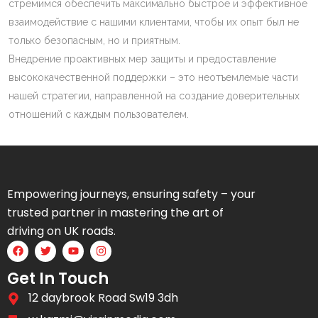
стремимся обеспечить максимально быстрое и эффективное
взаимодействие с нашими клиентами, чтобы их опыт был не
только безопасным, но и приятным.
Внедрение проактивных мер защиты и предоставление
высококачественной поддержки – это неотъемлемые части
нашей стратегии, направленной на создание доверительных
отношений с каждым пользователем.
Empowering journeys, ensuring safety – your
trusted partner in mastering the art of
driving on UK roads.
F
T
Y
I
a
w
o
n
c
i
u
s
Get In Touch
e
t
t
t
b
t
u
a
12 daybrook Road Sw19 3dh
o
e
b
g
o
r
e
r