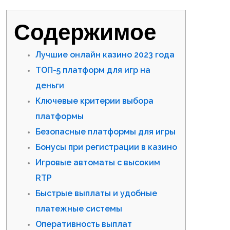
Содержимое
Лучшие онлайн казино 2023 года
ТОП-5 платформ для игр на
деньги
Ключевые критерии выбора
платформы
Безопасные платформы для игры
Бонусы при регистрации в казино
Игровые автоматы с высоким
RTP
Быстрые выплаты и удобные
платежные системы
Оперативность выплат