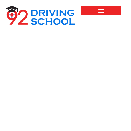
Skip
to
content
Лучшие Онлайн Казино с
Мгновенным Выводом
Денег