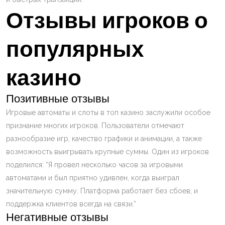
Отзывы игроков о
популярных
казино
Позитивные отзывы
Игровые автоматы и слоты в топ казино заслужили особое
признание многих игроков. Пользователи отмечают
разнообразие игр, качество графики и анимации, а также
возможность выигрывать крупные суммы. Один из игроков
поделился: “Я провел несколько часов за игровыми
автоматами и был приятно удивлен, когда выиграл
значительную сумму. Платформа работает без сбоев, и
поддержка клиентов всегда на связи.”
Негативные отзывы